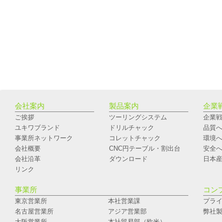
会社案内
製品案内
企業
ご挨拶
ツーリングシステム
企業
ユキワブランド
ドリルチャック
品質
事業所ネットワーク
コレットチャック
環境
会社概要
CNC円テーブル・割出台
安全
会社沿革
ダウンロード
日本
リンク
事業所
コン
東京営業所
本社営業課
プラ
名古屋営業所
アジア営業部
弊社
大阪営業所
本社貿易部（欧米）