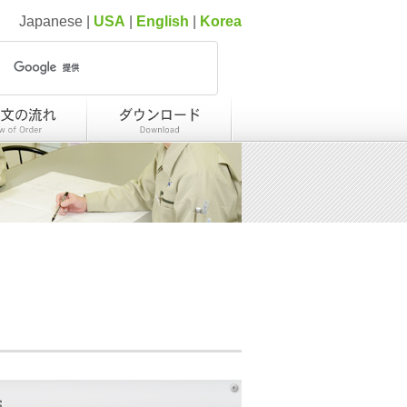
Japanese |
USA
|
English
|
Korea