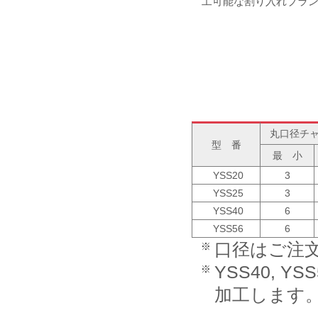
工可能な割り入れブラ
丸口径チ
型 番
最 小
YSS20
3
YSS25
3
YSS40
6
YSS56
6
口径はご注
YSS40,
加工します